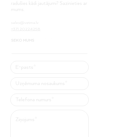
radušies kādi jautājumi? Sazinieties ar
mums.
sales@vetma.lv
+371 20224258
SEKO MUMS