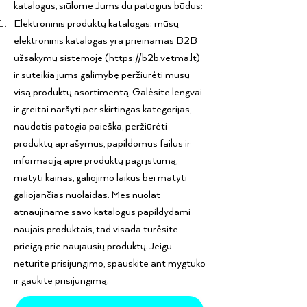
katalogus, siūlome Jums du patogius būdus:
Elektroninis produktų katalogas: mūsų
elektroninis katalogas yra prieinamas B2B
užsakymų sistemoje (
https://b2b.vetma.lt
)
ir suteikia jums galimybę peržiūrėti mūsų
visą produktų asortimentą. Galėsite lengvai
ir greitai naršyti per skirtingas kategorijas,
naudotis patogia paieška, peržiūrėti
produktų aprašymus, papildomus failus ir
informaciją apie produktų pagrįstumą,
matyti kainas, galiojimo laikus bei matyti
galiojančias nuolaidas. Mes nuolat
atnaujiname savo katalogus papildydami
naujais produktais, tad visada turėsite
prieigą prie naujausių produktų. Jeigu
neturite prisijungimo, spauskite ant mygtuko
ir gaukite prisijungimą.