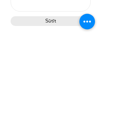
Sūtīt
UAB “Vetma”
Birželio 23-iosios g. 23G
Kaunas, Lietuva
+37037711276
info@vetma.lt
ZĪMOLI
Advance
Nature’s Variety
OPKO
Supplexan