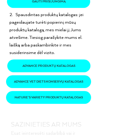
GAUTI PRISIJUNGIMĄ
2. Spausdintas produktų katalogas: jei
pageidaujate turėti popierinį mūsų
produktų katalogą, mes mielai jį Jums
atvešime. Tiesiog parašykite mums el.
laišką arba paskambinkite ir mes
susiderinsime dėl vizito.
ADVANCE PRODUKTŲ KATALOGAS
ADVANCE VET DIETS KONSERVŲ KATALOGAS
NATURE'S VARIETY PRODUKTŲ KATALOGAS
SAZINIETIES AR MUMS
Esat ieinteresēti sadarbībā vai ir